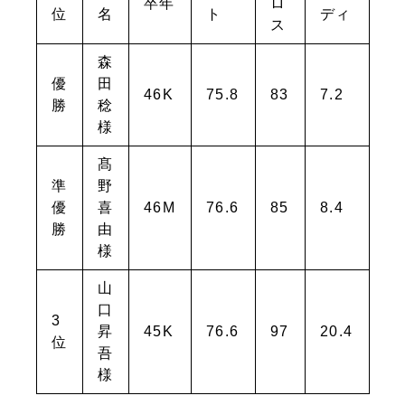
卒年
ロ
位
名
ト
ディ
ス
森
優
田
46K
75.8
83
7.2
勝
稔
様
髙
準
野
優
喜
46M
76.6
85
8.4
勝
由
様
山
口
3
昇
45K
76.6
97
20.4
位
吾
様